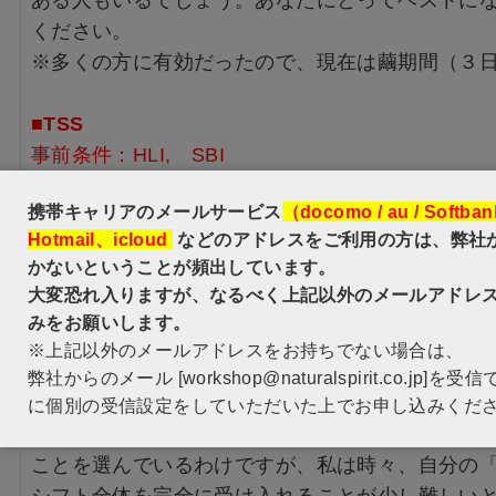
ある人もいるでしょう。あなたにとってベストに
ください。
※多くの方に有効だったので、現在は繭期間（３
■TSS
事前条件：HLI, SBI
セッション日：土 夜10時から翌朝6時の間
携帯キャリアのメールサービス
（docomo / au / Softba
エネルギーワークを控える日数：3日間
Hotmail、icloud
などのアドレスをご利用の方は、弊社
・繭に包まれている間、エネルギーワークを他者
かないということが頻出しています。
・なお、ご自身でのエネルギーワーク（レイキな
大変恐れ入りますが、なるべく上記以外のメールアドレ
《 体験談 》
みをお願いします。
私はザズのセッションを、今までたくさん受けて
※上記以外のメールアドレスをお持ちでない場合は、
つも私に変化をもたらしてくれます。
弊社からのメール [workshop@naturalspirit.co.jp]
この「トランスダクション安定セッション」は、
に個別の受信設定をしていただいた上でお申し込みくだ
私たちは今生で、とても大きなシフト（変容）を
ことを選んでいるわけですが、私は時々、自分の