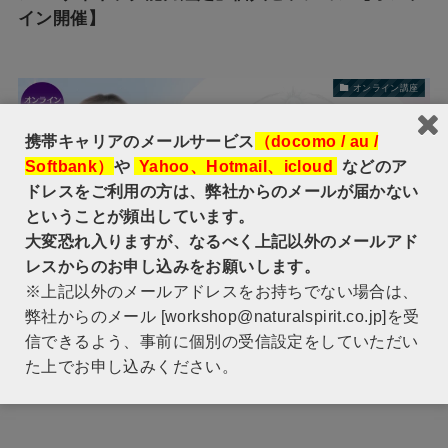
イン開催】
オンライン講座
携帯キャリアのメールサービス
（docomo / au /
Softbank）
や
Yahoo、Hotmail、icloud
などのア
ドレスをご利用の方は、弊社からのメールが届かない
ということが頻出しています。
大変恐れ入りますが、なるべく上記以外のメールアド
レスからのお申し込みをお願いします。
※上記以外のメールアドレスをお持ちでない場合は、
弊社からのメール [workshop@naturalspirit.co.jp]を受
【オンライン講座 4/17配信スタート】悟りへの変容
信できるよう、事前に個別の受信設定をしていただい
意識と生命の樹スプレッド－占わないタロット講座
た上でお申し込みください。
－ 講師：MayaArika