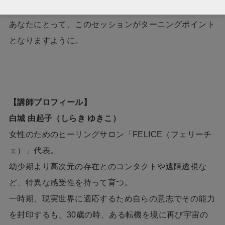
あなたの強さと光を、一緒に取り戻していきましょう。
あなたにとって、このセッションがターニングポイント
となりますように。
【講師プロフィール】
白城 由起子（しらき ゆきこ）
女性のためのヒーリングサロン「FELICE（フェリーチ
ェ）」代表。
​幼少期より高次元の存在とのコンタクトや遠隔透視な
ど、特異な感受性を持って育つ。
一時期、現実世界に適応するため自らの意志でその能力
を封印するも、30歳の時、ある転機を境に再び宇宙の