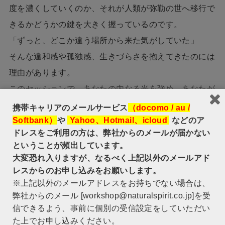
度を濃くしていくのか、それが人類が弥勒の世へ移行で
きるかどうかの鍵を大きく握っているのです。
​「ずっと、どこか違う場所から来た気がしていた」
そんな違和感や孤独感、生きづらさを抱えてきたのには
理由があります。
このセッションで、あなたの内なる光を強め、あなたが
果たすべき役割を果たしていけるよう、この宇宙の「光
携帯キャリアのメールサービス
（docomo / au /
Softbank）
や
Yahoo、Hotmail、icloud
などのア
の源意識」からあなたの魂の真実の情報を降ろしていき
ドレスをご利用の方は、弊社からのメールが届かない
ます。
ということが頻出しています。
このメッセージをここまで読んでくださったあなたは、
大変恐れ入りますが、なるべく上記以外のメールアド
世の中や社会に翻弄される側の人ではありません。
レスからのお申し込みをお願いします。
※上記以外のメールアドレスをお持ちでない場合は、
自らが不動の光の柱となり、光の旗を降り、迷いや不安
弊社からのメール [workshop@naturalspirit.co.jp]を受
の中にいる多くの人々に向けて、「光はこっちだ！」と
信できるよう、事前に個別の受信設定をしていただい
呼び掛け、希望へと導いていく人です。
た上でお申し込みください。