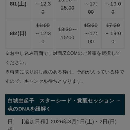
8/1(土)
～12:3
～17:
～19:0
15:00
0
00
0
11:00
15:30
17:30
13:30～
8/2(日)
～12:3
～17:
～19:0
15:00
0
00
0
※お申し込み画面で、対面/ZOOMのご希望を選択して
ください。
※時間に取り消し線のある枠は、予約が入っている枠で
すので、キャンセル待ちとなります。
白城由起子 スターシード・覚醒セッション －
魂のDNAを紐解く
日
【追加日程】2026年8月1日(土)・2日(日)
程