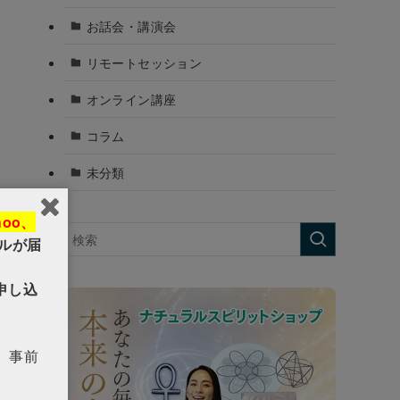
お話会・講演会
リモートセッション
オンライン講座
コラム
未分類
hoo、
ルが届
申し込
う、事前