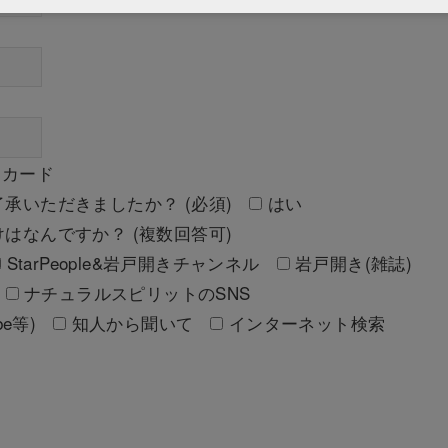
トカード
承いただきましたか？ (必須)
はい
はなんですか？ (複数回答可)
StarPeople&岩戸開きチャンネル
岩戸開き(雑誌)
ナチュラルスピリットのSNS
e等)
知人から聞いて
インターネット検索