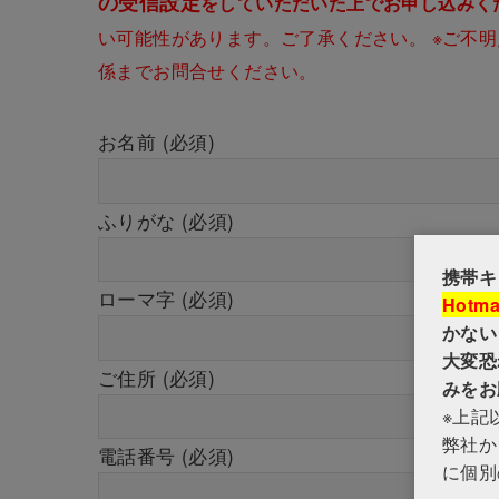
の受信設定
をしていただいた上でお申し込みく
い可能性があります。ご了承ください。 ※ご不
係までお問合せください。
お名前 (必須)
ふりがな (必須)
携帯キ
ローマ字 (必須)
Hotma
かない
大変恐
ご住所 (必須)
みをお
※上記
弊社から
電話番号 (必須)
に個別