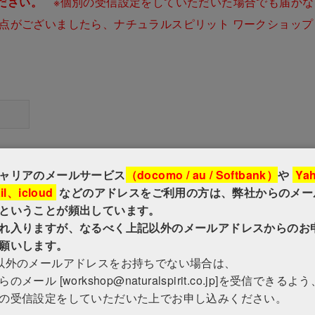
ださい。
※個別の受信設定をしていただいた場合でも届かな
明点がございましたら、ナチュラルスピリット ワークショップ
ャリアのメールサービス
（docomo / au / Softbank）
や
Ya
il、icloud
などのアドレスをご利用の方は、弊社からのメー
ということが頻出しています。
れ入りますが、なるべく上記以外のメールアドレスからのお
願いします。
以外のメールアドレスをお持ちでない場合は、
のメール [workshop@naturalspirit.co.jp]を受信できるよ
の受信設定をしていただいた上でお申し込みください。