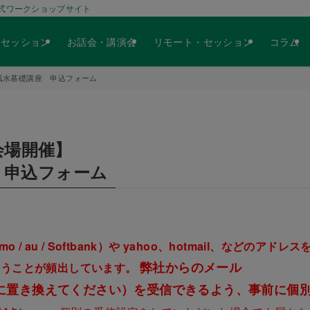
式ワークショップサイト
人セッション
お話会・講演会
リモート・セッション
コラム
四神風水基礎講座 申込フォーム
【会場開催】
 申込フォーム
au / Softbank）や yahoo、hotmail、などのアドレス
弊社からのメール
いうことが頻出しています。
o.jp(※☆を@に置き換えてください）を受信できるよう、事前に個