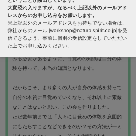
ということが頻出しています。
あり、だからこそ、目覚め(悟り)の知識と体験が
大変恐れ入りますが、なるべく上記以外のメールアド
融合した、アハ体験を誘発する会を作りたい。と
レスからのお申し込みをお願いします。
そう考えました。
※上記以外のメールアドレスをお持ちでない場合は、
弊社からのメール [workshop@naturalspirit.co.jp]を受
信できるよう、事前に個別の受信設定をしていただい
ケーキの味を知るためには、ケーキの味の説明が
た上でお申し込みください。
されている本を読むだけではなく、実際に食べて
みる必要があるように、目覚めの知識は自分の体
験を持って、本当の知識となります。
だからこそ、より多くの人が自身の体感を持って
自分の本質に目覚めていくなら、それ以上に素敵
なことはないと思い、この会を作りました。
ただ数年前までは「人々に目覚めの体験を意図的
にもたらすことなどできるのか？その方法が一ミ