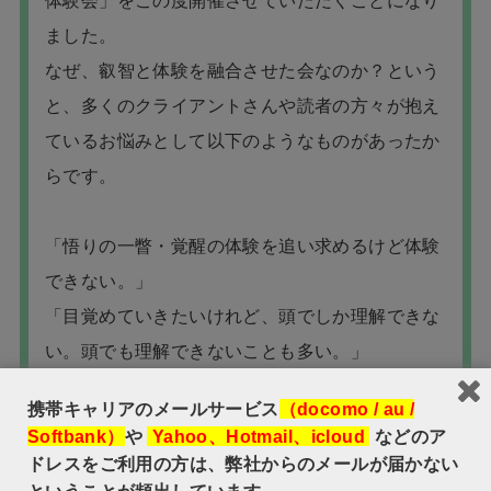
体験会」をこの度開催させていただくことになり
ました。
なぜ、叡智と体験を融合させた会なのか？という
と、多くのクライアントさんや読者の方々が抱え
ているお悩みとして以下のようなものがあったか
らです。
「悟りの一瞥・覚醒の体験を追い求めるけど体験
できない。」
「目覚めていきたいけれど、頭でしか理解できな
い。頭でも理解できないことも多い。」
「探求が頭でっかちで混乱してしまう」
携帯キャリアのメールサービス
（docomo / au /
Softbank）
や
Yahoo、Hotmail、icloud
などのア
こうした思いは以前、私自身も抱えていたもので
ドレスをご利用の方は、弊社からのメールが届かない