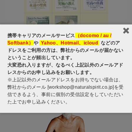
携帯キャリアのメールサービス
（docomo / au /
Softbank）
や
Yahoo、Hotmail、icloud
などのア
ドレスをご利用の方は、弊社からのメールが届かない
ということが頻出しています。
大変恐れ入りますが、なるべく上記以外のメールアド
【ストリーミング動画販売】
レスからのお申し込みをお願いします。
ラマナ・マハルシ アルナーチャラの聖者
※上記以外のメールアドレスをお持ちでない場合は、
弊社からのメール [workshop@naturalspirit.co.jp]を受
信できるよう、事前に個別の受信設定をしていただい
た上でお申し込みください。