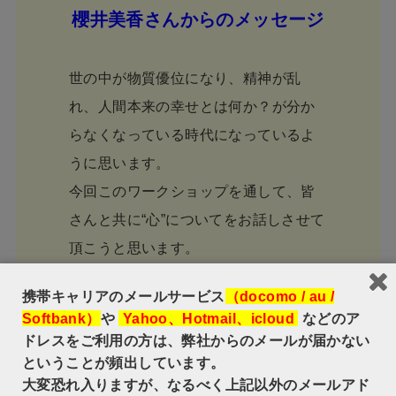
櫻井美香さんからのメッセージ
世の中が物質優位になり、精神が乱
れ、人間本来の幸せとは何か？が分か
らなくなっている時代になっているよ
うに思います。
今回このワークショップを通して、皆
さんと共に“心”についてをお話しさせて
頂こうと思います。
一方的なお話しでは無く、参加して下
携帯キャリアのメールサービス
（docomo / au /
さった方のお話しもお聞きしながら、
Softbank）
や
Yahoo、Hotmail、icloud
などのア
起きる事にお任せしつつも、人間本来
ドレスをご利用の方は、弊社からのメールが届かない
の幸せと心について、シェアさせて頂
ということが頻出しています。
大変恐れ入りますが、なるべく上記以外のメールアド
けたらと思っています。