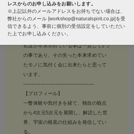
レスからのお申し込みをお願いします。
色々な情報や物質に溢れ過ぎている現
※上記以外のメールアドレスをお持ちでない場合は、
代、ありがたい面もあれば、その反面
弊社からのメール [workshop@naturalspirit.co.jp]を受
信できるよう、事前に個別の受信設定をしていただい
溢れ過ぎている情報や物質の豊かさ故
た上でお申し込みください。
に失った事がある様に思います。
私達が本来求めている事は一貫して1つ
の事であり、その失った本来求めてい
たモノに気付く会に出来たらと思って
います。
-------------------------------------
【プロフィール】
一瞥体験や気付きを経て、独自の観点
から4次元5次元を展開し、解読した世
界、宇宙の根底の仕組みを発信してい
る。