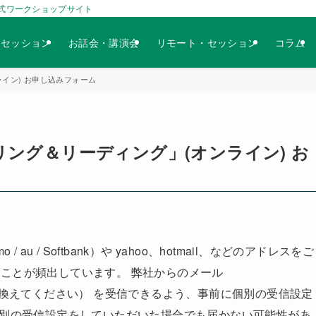
式ワークショップサイト
人セッション
お話会・講演会
リモート・セッション
コラム
イン) お申し込みフォーム
ング＆リーディング」(オンライン) お
u / Softbank）や yahoo、hotmail、などのアドレスをご
うことが頻出しています。
弊社からのメール
 （※☆を@に置き換えてください） を受信できるよう、事前に個別の受信設定
個別の受信設定をしていただいた場合でも届かない可能性があ