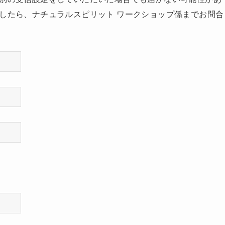
ましたら、ナチュラルスピリット ワークショップ係までお問合
ャリアのメールサービス
（docomo / au / Softbank）
や
Ya
il、icloud
などのアドレスをご利用の方は、弊社からのメー
ということが頻出しています。
れ入りますが、なるべく上記以外のメールアドレスからのお
願いします。