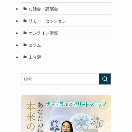
お話会・講演会
リモートセッション
オンライン講座
コラム
未分類
hoo、
ルが届
申し込