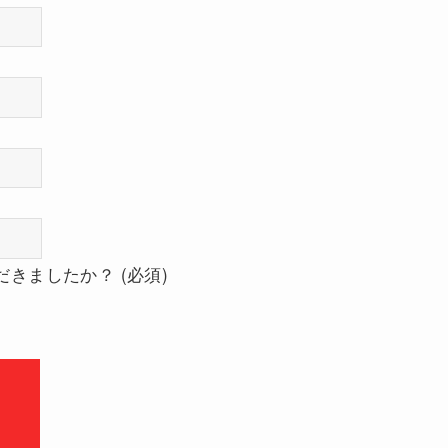
以外のメールアドレスをお持ちでない場合は、
のメール [workshop@naturalspirit.co.jp]を受信できるよ
の受信設定をしていただいた上でお申し込みください。
きましたか？ (必須)