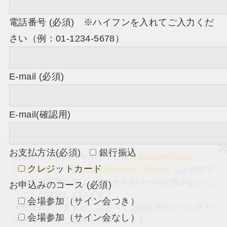
電話番号 (必須) ※ハイフンを入れてご入力くだ
さい（例：01-1234-5678）
E-mail (必須)
E-mail(確認用)
お支払方法(必須)
銀行振込
携帯キャリアのメールサービス
（docomo / au /
クレジットカード
Softbank）
や
Yahoo、Hotmail、icloud
などのアド
レスをご利用の方は、弊社からのメールが届かないとい
お申込みのコース (必須)
うことが頻出しています。
会場参加（サイン会つき）
大変恐れ入りますが、なるべく上記以外のメールアドレ
会場参加（サイン会なし）
スからのお申し込みをお願いします。