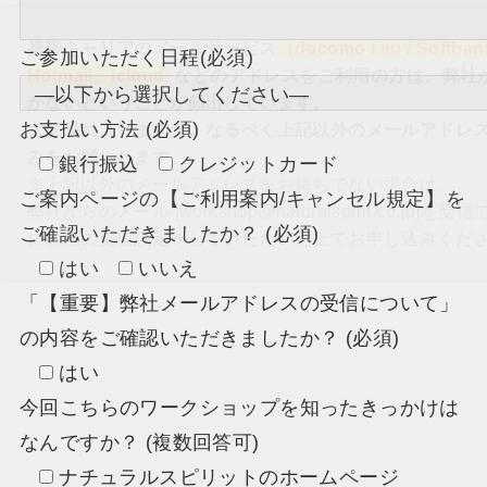
携帯キャリアのメールサービス
（docomo / au / Softba
ご参加いただく日程(必須)
Hotmail、icloud
などのアドレスをご利用の方は、弊社
かないということが頻出しています。
お支払い方法
(必須)
大変恐れ入りますが、なるべく上記以外のメールアドレ
みをお願いします。
銀行振込
クレジットカード
※上記以外のメールアドレスをお持ちでない場合は、
ご案内ページの【ご利用案内/キャンセル規定】を
弊社からのメール [workshop@naturalspirit.co.jp]
ご確認いただきましたか？ (必須)
に個別の受信設定をしていただいた上でお申し込みくだ
はい
いいえ
「【重要】弊社メールアドレスの受信について」
の内容をご確認いただきましたか？ (必須)
はい
今回こちらのワークショップを知ったきっかけは
なんですか？ (複数回答可)
ナチュラルスピリットのホームページ