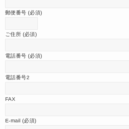
郵便番号 (必須)
ご住所 (必須)
電話番号 (必須)
電話番号2
携帯キャリアのメールサービス
（docomo / au /
Softbank）
や
Yahoo、Hotmail、icloud
などのアド
レスをご利用の方は、弊社からのメールが届かないとい
FAX
うことが頻出しています。
大変恐れ入りますが、なるべく上記以外のメールアドレ
スからのお申し込みをお願いします。
E-mail (必須)
※上記以外のメールアドレスをお持ちでない場合は、